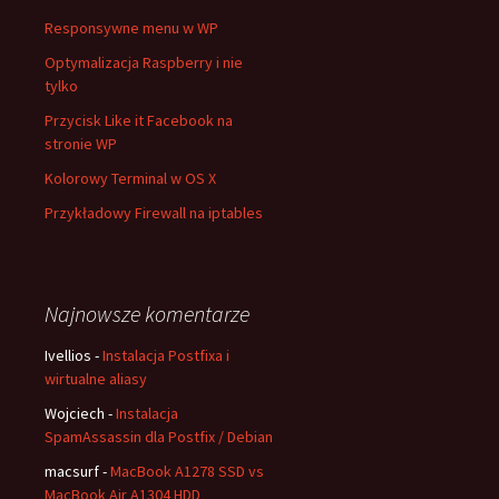
Responsywne menu w WP
Optymalizacja Raspberry i nie
tylko
Przycisk Like it Facebook na
stronie WP
Kolorowy Terminal w OS X
Przykładowy Firewall na iptables
Najnowsze komentarze
Ivellios
-
Instalacja Postfixa i
wirtualne aliasy
Wojciech
-
Instalacja
SpamAssassin dla Postfix / Debian
macsurf
-
MacBook A1278 SSD vs
MacBook Air A1304 HDD