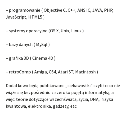
– programowanie ( Objective C, C++, ANSI C, JAVA, PHP,
JavaScript, HTML5 )
– systemy operacyjne (OS X, Unix, Linux )
– bazy danych ( MySql )
– grafika 3D ( Cinema 4D )
– retroComp ( Amiga, C64, Atari ST, Macintosh )
Dodatkowo będą publikowane „ciekawostki” czyli to co nie
wiąże się bezpośrednio z szeroko pojętą informatyką, a
więc: teorie dotyczące wszechświata, życia, DNA, fizyka
kwantowa, elektronika, gadzety, etc.