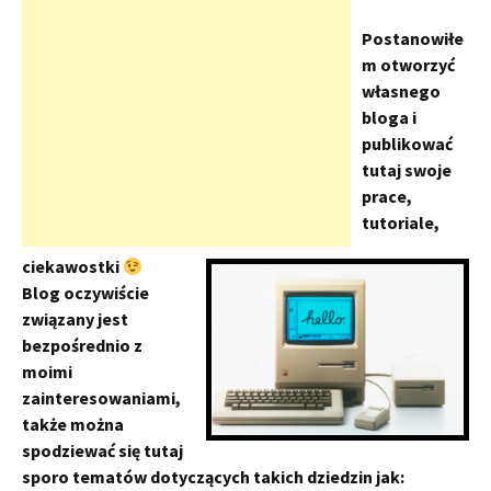
Postanowiłe
m otworzyć
własnego
bloga i
publikować
tutaj swoje
prace,
tutoriale,
ciekawostki
Blog oczywiście
związany jest
bezpośrednio z
moimi
zainteresowaniami,
także można
spodziewać się tutaj
sporo tematów dotyczących takich dziedzin jak: