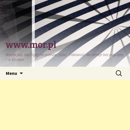
www.mor.pl
Ważne jest, aby nigdy nie przestać pytać. Ciekawość nie istnieje bez przyczyny
– A. Einstein
Przeskocz
Szukaj:
Menu
do
treści