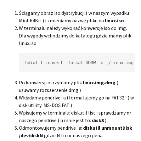
Ściągamy obraz iso dystrybucji ( w naszym wypadku
Mint 64Bit ) i zmieniamy nazwę pliku na
linux.iso
W terminalu należy wykonać konwersję iso do img.
Dla wygody wchodzimy do katalogu gdzie mamy plik
linux.iso
hdiutil convert -format UDRW -o ./linux.img ./
Po konwersji otrzymamy plik
linux.img.dmg
(
usuwamy rozszerzenie dmg )
Wkładamy pendrive`a i formatujemy go na FAT32 ! ( w
disk utility: MS-DOS FAT )
Wpisujemy w terminalu: diskutil list i sprawdzamy nr
naszego pendrive ( u mnie jest to:
disk3
)
Odmontowujemy pendrive`a:
diskutil unmountDisk
/dev/diskN
gdzie N to nr naszego pena