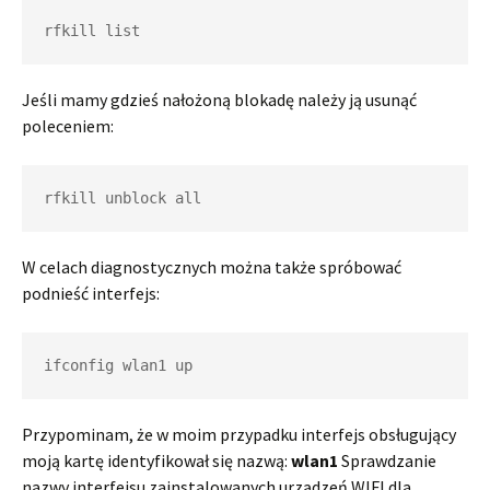
rfkill list
Jeśli mamy gdzieś nałożoną blokadę należy ją usunąć
poleceniem:
rfkill unblock all
W celach diagnostycznych można także spróbować
podnieść interfejs:
ifconfig wlan1 up
Przypominam, że w moim przypadku interfejs obsługujący
moją kartę identyfikował się nazwą:
wlan1
Sprawdzanie
nazwy interfejsu zainstalowanych urządzeń WIFI dla