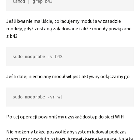
lsmod | grep b43
Jeśli
b43
nie ma liście, to ładujemy moduł a w zasadzie
moduły, gdyż zostaną załadowane także moduły powiązane
z b43:
sudo modprobe -v b43
Jeśli dalej niechciany moduł
wl
jest aktywny odłączamy go:
sudo modprobe -vr wl
Po tej operacji powinniśmy uzyskać dostęp do sieci WIFI.
Nie możemy także pozwolić aby system ładował podczas
startu stary moduł z pakietu
bcmwl-kernel-source
. Należy