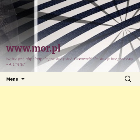
www.mor.pl
Ważne jest, aby nigdy nie przestać pytać. Ciekawość nie istnieje bez przyczyny
– A. Einstein
Przeskocz
Szukaj:
Menu
do
treści