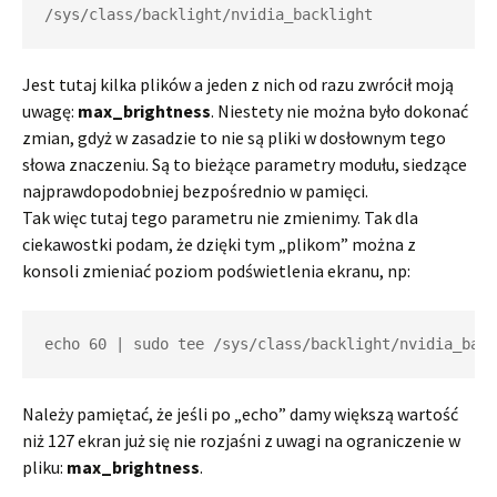
/sys/class/backlight/nvidia_backlight
Jest tutaj kilka plików a jeden z nich od razu zwrócił moją
uwagę:
max_brightness
. Niestety nie można było dokonać
zmian, gdyż w zasadzie to nie są pliki w dosłownym tego
słowa znaczeniu. Są to bieżące parametry modułu, siedzące
najprawdopodobniej bezpośrednio w pamięci.
Tak więc tutaj tego parametru nie zmienimy. Tak dla
ciekawostki podam, że dzięki tym „plikom” można z
konsoli zmieniać poziom podświetlenia ekranu, np:
echo 60 | sudo tee /sys/class/backlight/nvidia_back
Należy pamiętać, że jeśli po „echo” damy większą wartość
niż 127 ekran już się nie rozjaśni z uwagi na ograniczenie w
pliku:
max_brightness
.