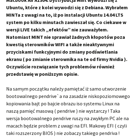
Macbook Air A1304. Dystrybucja Mint wywodzi się z
Ubuntu, które z kolei wywodzi się z Debiana. Wybrałem
MINTa z uwagi na to, iż po instalacji Ubuntu 14.04 LTS
system po kilku minutach zawieszał się. Co ciekawe w
wersji LIVE takich „efektów” nie zauważyłem.
Natomiast MINT nie sprawiał żadnych kłopotów poza
kwestią sterowników WIFI a także nieaktywnymi
przyciskami funkcyjnymi do zmiany podświetlania
ekranu ( po zmianie sterownika na te od firmy Nvidia ).
Oczywiście rozwiązanie tych problemów również
przedstawię w poniższym opisie.
Na samym początku należy pamiętać iż samo utworzenie
bootowalnego pendrive`a na zasadzie niskopoziomowego
kopiowania bajt po bajcie obrazu iso systemu Linux na
naszą pamięć masową ( pendrive ) nie wystarczy ! Taka
wersja bootowalnego pendrive ruszy na zwykłym PC ale na
macach będzie problem z uwagi na EFI. Makowy EFI ( czyli
taki rozszerzony BIOS ) nie zobaczy takiego pendriva !