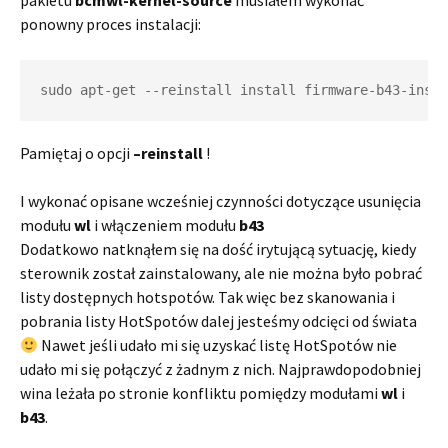
pakietu
bcmwl-kernel-source
musiałem wykonać
ponowny proces instalacji:
sudo apt-get --reinstall install firmware-b43-insta
Pamiętaj o opcji
–reinstall
!
I wykonać opisane wcześniej czynności dotyczące usunięcia
modułu
wl
i włączeniem modułu
b43
Dodatkowo natknąłem się na dość irytującą sytuację, kiedy
sterownik został zainstalowany, ale nie można było pobrać
listy dostępnych hotspotów. Tak więc bez skanowania i
pobrania listy HotSpotów dalej jesteśmy odcięci od świata
Nawet jeśli udało mi się uzyskać listę HotSpotów nie
udało mi się połączyć z żadnym z nich. Najprawdopodobniej
wina leżała po stronie konfliktu pomiędzy modułami
wl
i
b43
.