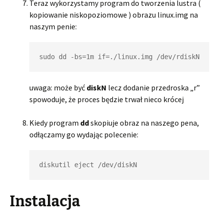
Teraz wykorzystamy program do tworzenia lustra (
kopiowanie niskopoziomowe ) obrazu linux.img na
naszym penie:
sudo dd -bs=1m if=./linux.img /dev/rdiskN
uwaga: może być
diskN
lecz dodanie przedroska „r”
spowoduje, że proces będzie trwał nieco krócej
Kiedy program
dd
skopiuje obraz na naszego pena,
odłączamy go wydając polecenie:
diskutil eject /dev/diskN
Instalacja