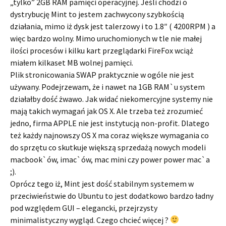
„tylko” 2GB RAM pamięci operacyjnej. Jeśli chodzi o
dystrybucję Mint to jestem zachwycony szybkością
działania, mimo iż dysk jest talerzowy i to 1.8″ ( 4200RPM ) a
więc bardzo wolny. Mimo uruchomionych w tle nie małej
ilości procesów i kilku kart przeglądarki FireFox wciąż
miałem kilkaset MB wolnej pamięci.
Plik stronicowania SWAP praktycznie w ogóle nie jest
używany. Podejrzewam, że i nawet na 1GB RAM`u system
działałby dość żwawo. Jak widać niekomercyjne systemy nie
mają takich wymagań jak OS X. Ale trzeba też zrozumieć
jedno, firma APPLE nie jest instytucją non-profit. Dlatego
też każdy najnowszy OS X ma coraz większe wymagania co
do sprzętu co skutkuje większą sprzedażą nowych modeli
macbook`ów, imac`ów, mac mini czy power power mac`a
;).
Oprócz tego iż, Mint jest dość stabilnym systemem w
przeciwieństwie do Ubuntu to jest dodatkowo bardzo ładny
pod względem GUI – elegancki, przejrzysty
minimalistyczny wygląd. Czego chcieć więcej ?