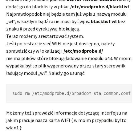
dodać go do blacklisty w pliku:
/etc/modprobe.d/blacklist
Najprawdopodobniej będzie tam już wpis z nazwą modułu
„wl”, w każdym bądź razie musi być wpis:
blacklist wl
bez
znaku # przed dyrektywą blokującą.
Teraz możemy zrestartować system.
Jeśli po restarcie sieć WIFI nie jest dostępna, należy
sprawdzić czy w lokalizacji:
/etc/modprobe.d/
nie ma plików które blokują ładowanie modułu b43. W moim
wypadku był to plik wygenerowany przez stary sterownik
ładujący moduł „wl”. Należy go usunąć:
sudo rm /etc/modprobe.d/broadcom-sta-common.conf
Możemy też sprawdzić informacje dotyczącą interfejsu na
jakim pracuje nasza karta WIFI ( w moim przypadku był to
wlan1 ):