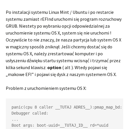
Po instalacji systemu Linux Mint / Ubuntu i po restarcie
systemu zamiast rEFInd uruchomi się program rozruchowy
GRUB. Niestety po wybraniu opcji odpowiedzialnej za
uruchomienie systemu OS X, system się nie uruchomi !
Oczywiście to nie znaczy, że nasza partycja lub system OS X
w magiczny sposób zniknął. Jeśli chcemy dostać się do
systemu OS X, należy zrestartować komputer i po
usłyszeniu dźwięku startu systemu wcisnąć i trzymać przez
kilka sekund klawisz:
option
( alt ). Wtedy pojawi się
„makowe EFI” i pojawi się dysk z naszym systemem OS X.
Problem z uruchomieniem systemu OS X:
panic(cpu 8 caller __TUTAJ ADRES__):pmap_map_bd: in
Debugger called: 
...
