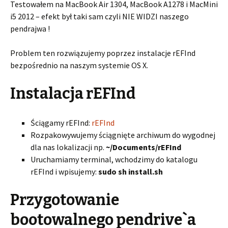
Testowałem na MacBook Air 1304, MacBook A1278 i MacMini
i5 2012 – efekt był taki sam czyli NIE WIDZI naszego
pendrajwa !
Problem ten rozwiązujemy poprzez instalacje rEFInd
bezpośrednio na naszym systemie OS X.
Instalacja rEFInd
Ściągamy rEFInd:
rEFInd
Rozpakowywujemy ściągnięte archiwum do wygodnej
dla nas lokalizacji np.
~/Documents/rEFInd
Uruchamiamy terminal, wchodzimy do katalogu
rEFInd i wpisujemy:
sudo sh install.sh
Przygotowanie
bootowalnego pendrive`a