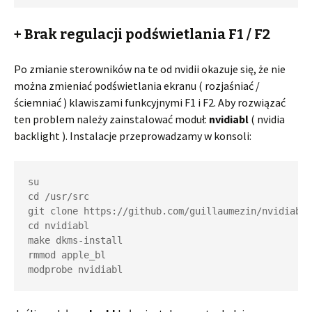
+ Brak regulacji podświetlania F1 / F2
Po zmianie sterowników na te od nvidii okazuje się, że nie
można zmieniać podświetlania ekranu ( rozjaśniać /
ściemniać ) klawiszami funkcyjnymi F1 i F2. Aby rozwiązać
ten problem należy zainstalować moduł:
nvidiabl
( nvidia
backlight ). Instalacje przeprowadzamy w konsoli:
su

cd /usr/src

git clone https://github.com/guillaumezin/nvidiabl.
cd nvidiabl

make dkms-install

rmmod apple_bl
