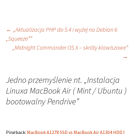
Zobacz
←
„Aktualizacja PHP do 5.4 i wyżej na Debian 6
„Squeeze””
„Midnight Commander OS X – skróty klawiszowe”
wpisy
→
Jedno przemyślenie nt. „
Instalacja
Linuxa MacBook Air ( Mint / Ubuntu )
bootowalny Pendrive
”
Pingback:
MacBook A1278 SSD vs MacBook Air A1304 HDD |