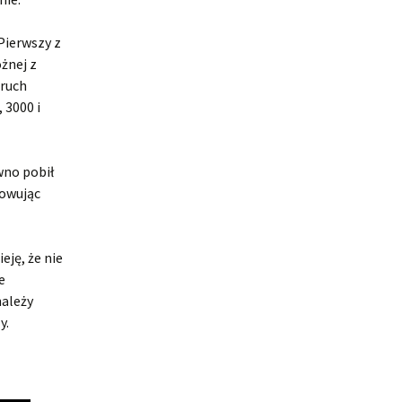
Pierwszy z
ożnej z
 ruch
 3000 i
wno pobił
howując
eję, że nie
e
należy
y.