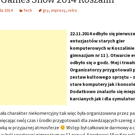
da 2014
Tech
gry
,
imprezy
,
retro
22.11.2014 odbyło się pierwsz
entuzjastów starych gier
komputerowych w Koszalinie 
gimnazjum nr 11 ). Otwarcie 
odbyło się o godz. 9tej i trwał
Organizatorzy przygotowali 
zestaw kultowego sprzętu –
stare komputery jak i konsole
Dodatkowo znalazło się miejs
karcianych jak i dla symulato
ała charakter niekomercyjny tak więc była organizowana przez p
ięcając swój czas i środki przygotowali dla zwiedzających szereg a
ywką w przyjaznej atmosferze
Wstęp był całkowicie darmowy a c
 w hali sportowej gimnazjum nr 11 przy ul. Sportowej 19 w Koszali