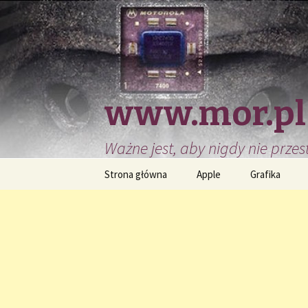
www.mor.pl
Ważne jest, aby nigdy nie przest
Przeskocz
Strona główna
Apple
Grafika
do
treści