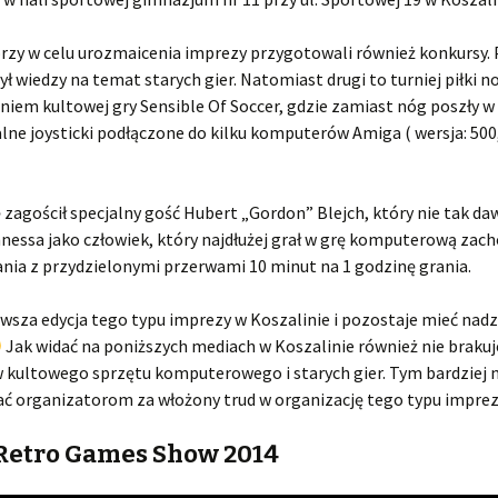
rzy w celu urozmaicenia imprezy przygotowali również konkursy. 
ył wiedzy na temat starych gier. Natomiast drugi to turniej piłki n
iem kultowej gry Sensible Of Soccer, gdzie zamiast nóg poszły w
lne joysticki podłączone do kilku komputerów Amiga ( wersja: 500,
zagościł specjalny gość Hubert „Gordon” Blejch, który nie tak da
nessa jako człowiek, który najdłużej grał w grę komputerową zac
ania z przydzielonymi przerwami 10 minut na 1 godzinę grania.
rwsza edycja tego typu imprezy w Koszalinie i pozostaje mieć nadzi
Jak widać na poniższych mediach w Koszalinie również nie brakuj
 kultowego sprzętu komputerowego i starych gier. Tym bardziej 
ć organizatorom za włożony trud w organizację tego typu imprez
 Retro Games Show 2014