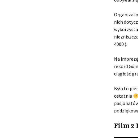
Organizato
nich dotycz
wykorzystan
niezniszcza
4000 ).
Na imprezę 
rekord Guin
ciągłość gr
Była to pie
ostatnia
pasjonatów
podziękowa
Film z