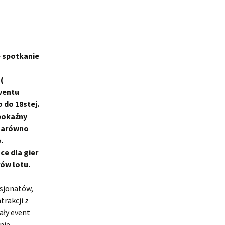
e spotkanie
(
eventu
o do 18stej.
pokaźny
 zarówno
.
ce dla gier
rów lotu.
asjonatów,
trakcji z
ały event
nie.