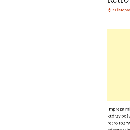
23 listopa
Impreza mi
którzy pośw
retro rozr
odbywał się